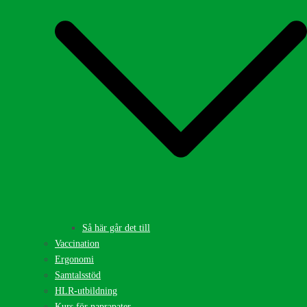
Så här går det till
Vaccination
Ergonomi
Samtalsstöd
HLR-utbildning
Kurs för naprapater