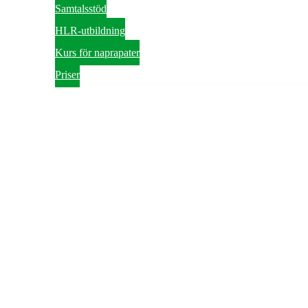
Samtalsstöd
HLR-utbildning
Kurs för naprapater
Priser
Företagshälsa