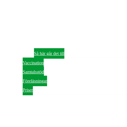
Så här går det till
Vaccination
Samtalsstöd
Föreläsningar
Priser
Om oss