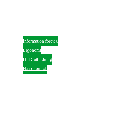
Information företag
Ergonomi
HLR-utbildning
Hälsokontroll