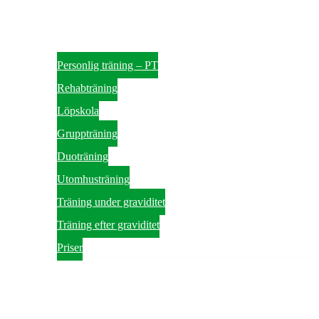
Personlig träning – PT
Rehabträning
Löpskola
Gruppträning
Duoträning
Utomhusträning
Träning under graviditet
Träning efter graviditet
Priser
Tjänster