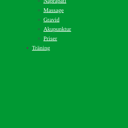
Naprapati
Massage
Gravid
Akupunktur
Priser
Träning